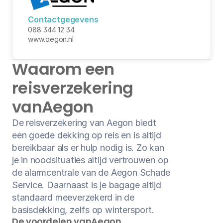
Medische reisverzekering
Contactgegevens
088 344 12 34
Bagage verzekering
www.aegon.nl
Gevaarlijke sporten
Waarom een 
Ongevallendekking
reisverzekering
van
Aegon
Veelgestelde vragen
De reisverzekering van Aegon biedt 
Nieuws
een goede dekking op reis en is altijd 
bereikbaar als er hulp nodig is. Zo kan 
Klantenservice
je in noodsituaties altijd vertrouwen op 
Nu open tot 17:30
de alarmcentrale van de Aegon Schade 
Service. Daarnaast is je bagage altijd 
standaard meeverzekerd in de 
basisdekking, zelfs op wintersport.
De voordelen van
Aegon