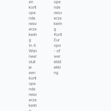
en 
ope
kortl
nde 
ope
reisv
nde 
erze
reisv
kerin
erze
g
kerin
Kortlopende reisverzekering afsl
g
Eur
In 4 stappen een reisverzekering vergelijken en 
opa
Wan
- of 
neer 
wer
sluit 
eldd
je 
ekki
een 
ng
kortl
ope
nde 
reisv
erze
kerin
g 