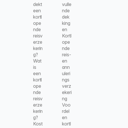
dekt 
vulle
een 
nde 
kortl
dek
ope
king
nde 
en
reisv
Kortl
erze
ope
kerin
nde 
g?
reis- 
Wat 
en 
is 
ann
een 
uleri
kortl
ngs
ope
verz
nde 
ekeri
reisv
ng
erze
Voo
kerin
rdel
g?
en 
Kost
kortl