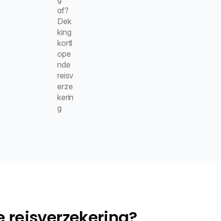
af?
Dek
king 
kortl
ope
nde 
reisv
erze
kerin
g
 reisverzekering?