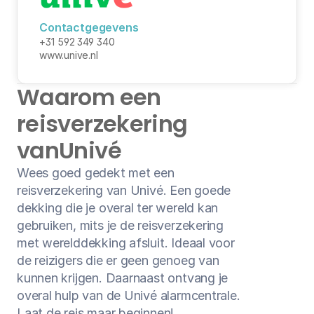
Medische reisverzekering
Contactgegevens
+31 592 349 340
Bagage verzekering
www.unive.nl
Gevaarlijke sporten
Waarom een 
Ongevallendekking
reisverzekering
van
Univé
Veelgestelde vragen
Wees goed gedekt met een 
Nieuws
reisverzekering van Univé. Een goede 
dekking die je overal ter wereld kan 
Klantenservice
gebruiken, mits je de reisverzekering 
Nu open tot 17:30
met werelddekking afsluit. Ideaal voor 
de reizigers die er geen genoeg van 
kunnen krijgen. Daarnaast ontvang je 
overal hulp van de Univé alarmcentrale. 
Laat de reis maar beginnen!