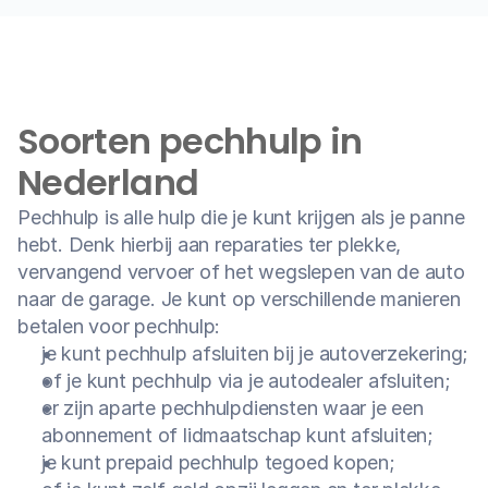
Medische reisverzekering
Bagage verzekering
Soorten pechhulp in 
Gevaarlijke sporten
Nederland
Ongevallendekking
Pechhulp is alle hulp die je kunt krijgen als je panne 
Veelgestelde vragen
hebt. Denk hierbij aan reparaties ter plekke, 
vervangend vervoer of het wegslepen van de auto 
Nieuws
naar de garage. Je kunt op verschillende manieren 
betalen voor pechhulp:
Klantenservice
je kunt pechhulp afsluiten bij je autoverzekering;
Nu open tot 17:30
of je kunt pechhulp via je autodealer afsluiten;
er zijn aparte pechhulpdiensten waar je een 
abonnement of lidmaatschap kunt afsluiten;
je kunt prepaid pechhulp tegoed kopen;