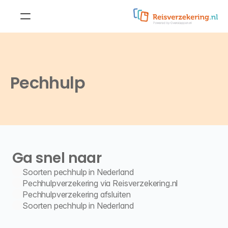
Reisverzekering
Doorlopende 
reisverzekering
Pechhulp
Reisverzekering voor 
jongeren
Kortlopende reisverzekering
Reisverzekering voor 
studenten
Doorlopende 
annuleringsverzekering
Reisverzekering voor 
ouderen
Ga snel naar
Kortlopende 
annuleringsverzekering
Soorten pechhulp in Nederland
Zakelijke reisverzekering
Pechhulpverzekering via Reisverzekering.nl
Annuleringsverzekering
Pechhulpverzekering afsluiten
Soorten pechhulp in Nederland
Aanvullende dekkingen
Wintersportdekking