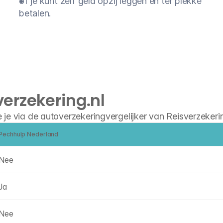
of je kunt zelf geld opzij leggen en ter plekke 
betalen.
erzekering.nl
je via de autoverzekeringvergelijker van Reisverzekering
Pechhulp Nederland
Nee
Ja
Nee