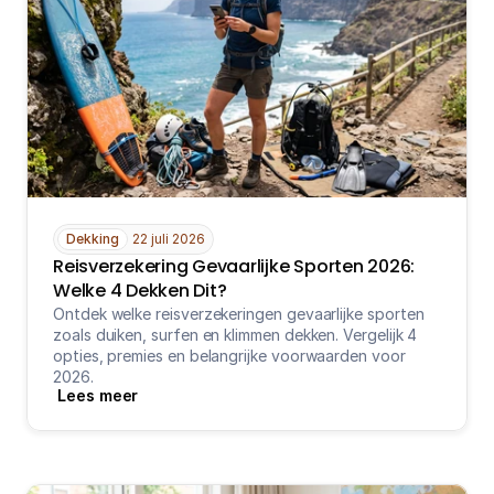
Medische reisverzekering
Bagage verzekering
Gevaarlijke sporten
Ongevallendekking
Veelgestelde vragen
Dekking
22 juli 2026
Reisverzekering Gevaarlijke Sporten 2026: 
Nieuws
Welke 4 Dekken Dit?
Ontdek welke reisverzekeringen gevaarlijke sporten 
zoals duiken, surfen en klimmen dekken. Vergelijk 4 
Klantenservice
opties, premies en belangrijke voorwaarden voor 
Nu open tot 17:30
2026.
Lees meer