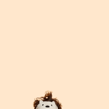
Medische reisverzekering
Bagage verzekering
Gevaarlijke sporten
Ongevallendekking
Veelgestelde vragen
Nieuws
Klantenservice
Nu open tot 17:30