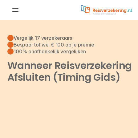
Reisverzekering
Doorlopende 
Vergelijk 17 verzekeraars
reisverzekering
Bespaar tot wel € 100 op je premie
Reisverzekering voor 
100% onafhankelijk vergelijken
jongeren
Kortlopende reisverzekering
Wanneer Reisverzekering 
Reisverzekering voor 
studenten
Afsluiten (Timing Gids)
Doorlopende 
annuleringsverzekering
Reisverzekering voor 
ouderen
Kortlopende 
annuleringsverzekering
Zakelijke reisverzekering
Annuleringsverzekering
Aanvullende dekkingen
Wintersportdekking