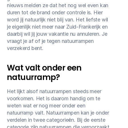
nieuws melden ze dat het nog wel even kan 
Medische reisverzekering
duren tot de brand onder controle is. Hier 
word jij natuurlijk niet blij van. Het liefste wil 
Bagage verzekering
je eigenlijk niet meer naar Zuid-Frankerijk en 
daarbij wil jij jouw vakantie nu annuleren. Je 
Gevaarlijke sporten
vraagt je af of je tegen natuurrampen 
Ongevallendekking
verzekerd bent.
Veelgestelde vragen
Wat valt onder een 
Nieuws
natuurramp?
Klantenservice
Het lijkt alsof natuurrampen steeds meer 
Nu open tot 17:30
voorkomen. Het is daarom handig om te 
weten wat er nog meer onder een 
natuurramp valt. Natuurrampen kan je onder 
verdelen in twee categorieën. Bij de eerste 
categorie zijn natuurrampen die veroorzaakt 