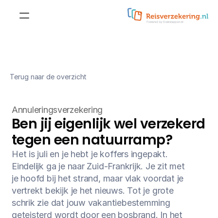
Reisverzekering
Doorlopende 
reisverzekering
Reisverzekering voor 
Terug naar de overzicht
jongeren
Kortlopende reisverzekering
Reisverzekering voor 
Annuleringsverzekering
studenten
Doorlopende 
Ben jij eigenlijk wel verzekerd 
annuleringsverzekering
Reisverzekering voor 
tegen een natuurramp?
ouderen
Kortlopende 
Het is juli en je hebt je koffers ingepakt. 
annuleringsverzekering
Eindelijk ga je naar Zuid-Frankrijk. Je zit met 
Zakelijke reisverzekering
je hoofd bij het strand, maar vlak voordat je 
Annuleringsverzekering
vertrekt bekijk je het nieuws. Tot je grote 
Aanvullende dekkingen
schrik zie dat jouw vakantiebestemming 
Wintersportdekking
geteisterd wordt door een bosbrand. In het 