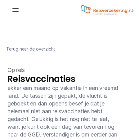
Reisverzekering
Doorlopende 
reisverzekering
Reisverzekering voor 
Terug naar de overzicht
jongeren
Kortlopende reisverzekering
Reisverzekering voor 
Op reis
studenten
Doorlopende 
Reisvaccinaties
annuleringsverzekering
Reisverzekering voor 
ekker een maand op vakantie in een vreemd 
ouderen
land. De tassen zijn gepakt, de vlucht is 
Kortlopende 
annuleringsverzekering
geboekt en dan opeens besef je dat je 
Zakelijke reisverzekering
helemaal niet aan reisvaccinaties hebt 
Annuleringsverzekering
gedacht. Gelukkig is het nog niet te laat, 
want je kunt ook een dag van tevoren nog 
Aanvullende dekkingen
naar de GGD. Verstandiger is om eerder aan 
Wintersportdekking