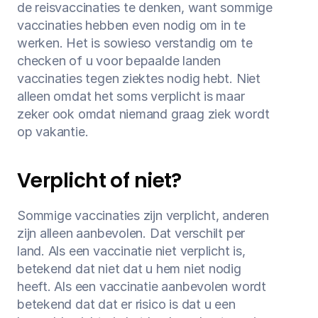
de reisvaccinaties te denken, want sommige 
Medische reisverzekering
vaccinaties hebben even nodig om in te 
werken. Het is sowieso verstandig om te 
Bagage verzekering
checken of u voor bepaalde landen 
vaccinaties tegen ziektes nodig hebt. Niet 
Gevaarlijke sporten
alleen omdat het soms verplicht is maar 
zeker ook omdat niemand graag ziek wordt 
Ongevallendekking
op vakantie.
Veelgestelde vragen
Verplicht of niet?
Nieuws
Sommige vaccinaties zijn verplicht, anderen 
Klantenservice
zijn alleen aanbevolen. Dat verschilt per 
Nu open tot 17:30
land. Als een vaccinatie niet verplicht is, 
betekend dat niet dat u hem niet nodig 
heeft. Als een vaccinatie aanbevolen wordt 
betekend dat dat er risico is dat u een 