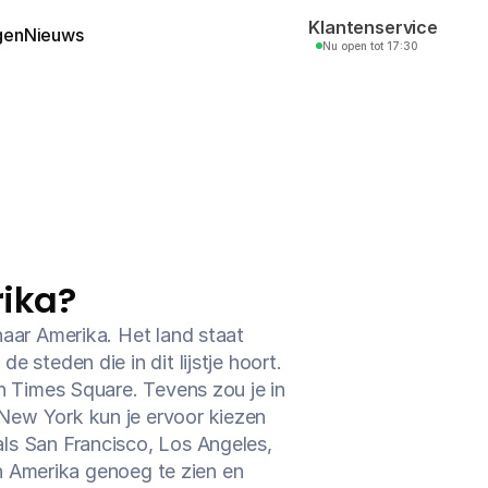
Klantenservice
gen
Nieuws
Nu open tot 17:30
ika?
aar Amerika. Het land staat 
steden die in dit lijstje hoort. 
 Times Square. Tevens zou je in 
ew York kun je ervoor kiezen 
s San Francisco, Los Angeles, 
n Amerika genoeg te zien en 