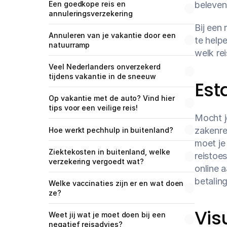
Een goedkope reis en 
beleven
annuleringsverzekering
Bij een
Annuleren van je vakantie door een 
te help
natuurramp
welk re
Veel Nederlanders onverzekerd 
tijdens vakantie in de sneeuw
Est
Op vakantie met de auto? Vind hier 
tips voor een veilige reis!
Mocht j
zakenre
Hoe werkt pechhulp in buitenland?
moet je
Ziektekosten in buitenland, welke 
reistoe
verzekering vergoedt wat?
online 
betalin
Welke vaccinaties zijn er en wat doen 
ze?
Vis
Weet jij wat je moet doen bij een 
negatief reisadvies?