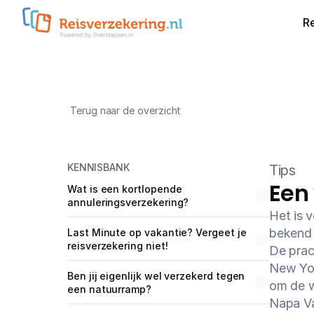
R
Terug naar de overzicht
KENNISBANK
Tips
Een
Wat is een kortlopende 
annuleringsverzekering?
Het is 
bekend 
Last Minute op vakantie? Vergeet je 
reisverzekering niet!
De prac
New Yor
Ben jij eigenlijk wel verzekerd tegen 
om de w
een natuurramp?
Napa Val