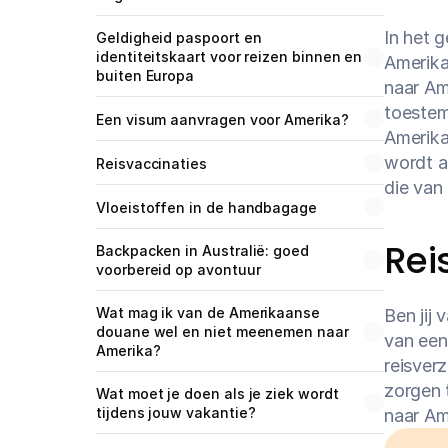
In het g
Geldigheid paspoort en 
identiteitskaart voor reizen binnen en 
Amerika
buiten Europa
naar Am
toestemm
Een visum aanvragen voor Amerika?
Amerika
wordt a
Reisvaccinaties
die van 
Vloeistoffen in de handbagage
Rei
Backpacken in Australië: goed 
voorbereid op avontuur
Wat mag ik van de Amerikaanse 
Ben jij
douane wel en niet meenemen naar 
van een
Amerika?
reisverz
zorgen t
Wat moet je doen als je ziek wordt 
tijdens jouw vakantie?
naar Am