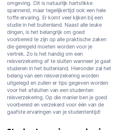
omgeving. Dit is natuurlijk hartstikke 
Medische reisverzekering
spannend, maar tegelijkertijd ook een hele 
toffe ervaring. Er komt veel kijken bij een 
Bagage verzekering
studie in het buitenland. Naast alle leuke 
dingen, is het belangrijk om goed 
Gevaarlijke sporten
voorbereid te zijn op alle praktische zaken 
die geregeld moeten worden voor je 
Ongevallendekking
vertrek. Zo is het handig om een 
reisverzekering af te sluiten wanneer je gaat 
Veelgestelde vragen
studeren in het buitenland. Hieronder zal het 
Nieuws
belang van een reisverzekering worden 
uitgelegd en zullen er tips gegeven worden 
voor het afsluiten van een studenten 
Klantenservice
reisverzekering. Op die manier ben je goed 
Nu open tot 17:30
voorbereid en verzekerd voor één van de 
gaafste ervaringen van je studententijd!