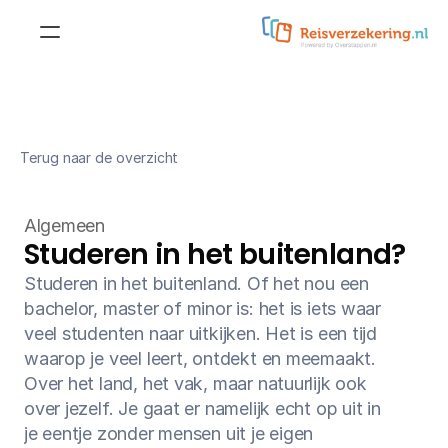
Reisverzekering
Doorlopende 
reisverzekering
Reisverzekering voor 
Terug naar de overzicht
jongeren
Kortlopende reisverzekering
Reisverzekering voor 
Algemeen
studenten
Doorlopende 
Studeren in het buitenland?
annuleringsverzekering
Reisverzekering voor 
Studeren in het buitenland. Of het nou een 
ouderen
bachelor, master of minor is: het is iets waar 
Kortlopende 
annuleringsverzekering
veel studenten naar uitkijken. Het is een tijd 
Zakelijke reisverzekering
waarop je veel leert, ontdekt en meemaakt. 
Annuleringsverzekering
Over het land, het vak, maar natuurlijk ook 
over jezelf. Je gaat er namelijk echt op uit in 
Aanvullende dekkingen
je eentje zonder mensen uit je eigen 
Wintersportdekking