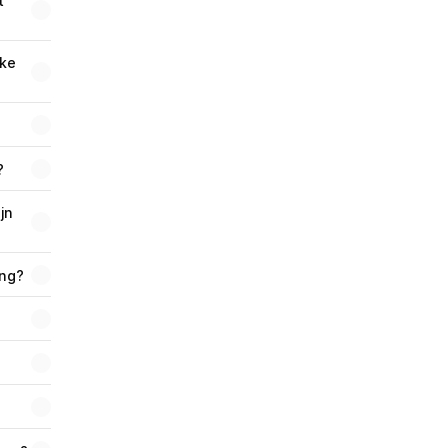
 
ke 
?
n 
ing?