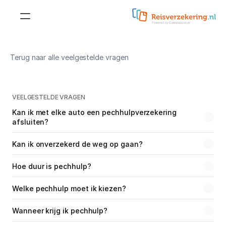
Reisverzekering
Terug naar alle veelgestelde vragen
Doorlopende 
reisverzekering
Reisverzekering voor 
jongeren
Kortlopende reisverzekering
VEELGESTELDE VRAGEN
Reisverzekering voor 
Kan ik met elke auto een pechhulpverzekering 
studenten
afsluiten?
Doorlopende 
annuleringsverzekering
Reisverzekering voor 
Kan ik onverzekerd de weg op gaan?
ouderen
Kortlopende 
annuleringsverzekering
Hoe duur is pechhulp?
Zakelijke reisverzekering
Annuleringsverzekering
Welke pechhulp moet ik kiezen?
Aanvullende dekkingen
Wanneer krijg ik pechhulp?
Wintersportdekking