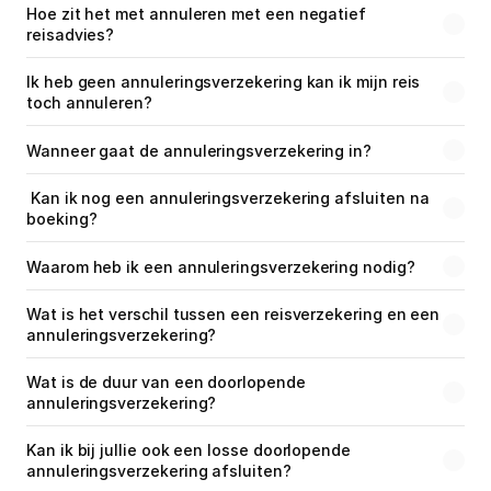
Hoe zit het met annuleren met een negatief 
Medische reisverzekering
reisadvies?
Bagage verzekering
Ik heb geen annuleringsverzekering kan ik mijn reis 
toch annuleren?
Gevaarlijke sporten
Wanneer gaat de annuleringsverzekering in?
Ongevallendekking
 Kan ik nog een annuleringsverzekering afsluiten na 
boeking?
Veelgestelde vragen
Waarom heb ik een annuleringsverzekering nodig?
Nieuws
Wat is het verschil tussen een reisverzekering en een 
annuleringsverzekering?
Klantenservice
Nu open tot 17:30
Wat is de duur van een doorlopende 
annuleringsverzekering?
Kan ik bij jullie ook een losse doorlopende 
annuleringsverzekering afsluiten?