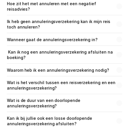
Hoe zit het met annuleren met een negatief 
Medische reisverzekering
reisadvies?
Bagage verzekering
Ik heb geen annuleringsverzekering kan ik mijn reis 
toch annuleren?
Gevaarlijke sporten
Wanneer gaat de annuleringsverzekering in?
Ongevallendekking
 Kan ik nog een annuleringsverzekering afsluiten na 
boeking?
Veelgestelde vragen
Waarom heb ik een annuleringsverzekering nodig?
Nieuws
Wat is het verschil tussen een reisverzekering en een 
annuleringsverzekering?
Klantenservice
Nu open tot 17:30
Wat is de duur van een doorlopende 
annuleringsverzekering?
Kan ik bij jullie ook een losse doorlopende 
annuleringsverzekering afsluiten?