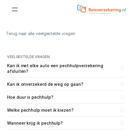
Reisverzekering
Terug naar alle veelgestelde vragen
Doorlopende 
reisverzekering
Reisverzekering voor 
jongeren
Kortlopende reisverzekering
VEELGESTELDE VRAGEN
Reisverzekering voor 
Kan ik met elke auto een pechhulpverzekering 
studenten
afsluiten?
Doorlopende 
annuleringsverzekering
Reisverzekering voor 
Kan ik onverzekerd de weg op gaan?
ouderen
Kortlopende 
annuleringsverzekering
Hoe duur is pechhulp?
Zakelijke reisverzekering
Annuleringsverzekering
Welke pechhulp moet ik kiezen?
Aanvullende dekkingen
Wanneer krijg ik pechhulp?
Wintersportdekking