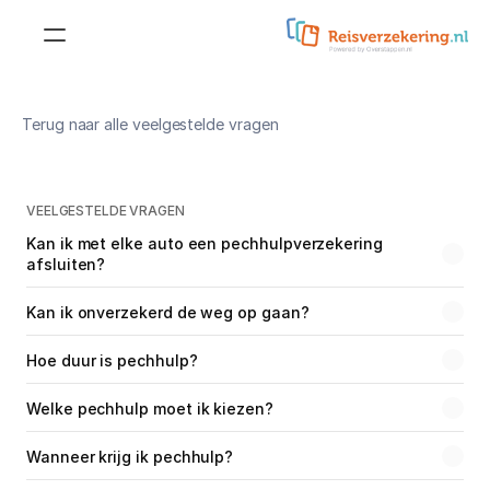
Reisverzekering
Terug naar alle veelgestelde vragen
Doorlopende 
reisverzekering
Reisverzekering voor 
jongeren
Kortlopende reisverzekering
VEELGESTELDE VRAGEN
Reisverzekering voor 
Kan ik met elke auto een pechhulpverzekering 
studenten
afsluiten?
Doorlopende 
annuleringsverzekering
Reisverzekering voor 
Kan ik onverzekerd de weg op gaan?
ouderen
Kortlopende 
annuleringsverzekering
Hoe duur is pechhulp?
Zakelijke reisverzekering
Annuleringsverzekering
Welke pechhulp moet ik kiezen?
Aanvullende dekkingen
Wanneer krijg ik pechhulp?
Wintersportdekking