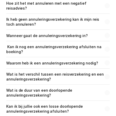
Hoe zit het met annuleren met een negatief 
Medische reisverzekering
reisadvies?
Bagage verzekering
Ik heb geen annuleringsverzekering kan ik mijn reis 
toch annuleren?
Gevaarlijke sporten
Wanneer gaat de annuleringsverzekering in?
Ongevallendekking
 Kan ik nog een annuleringsverzekering afsluiten na 
boeking?
Veelgestelde vragen
Waarom heb ik een annuleringsverzekering nodig?
Nieuws
Wat is het verschil tussen een reisverzekering en een 
annuleringsverzekering?
Klantenservice
Nu open tot 17:30
Wat is de duur van een doorlopende 
annuleringsverzekering?
Kan ik bij jullie ook een losse doorlopende 
annuleringsverzekering afsluiten?