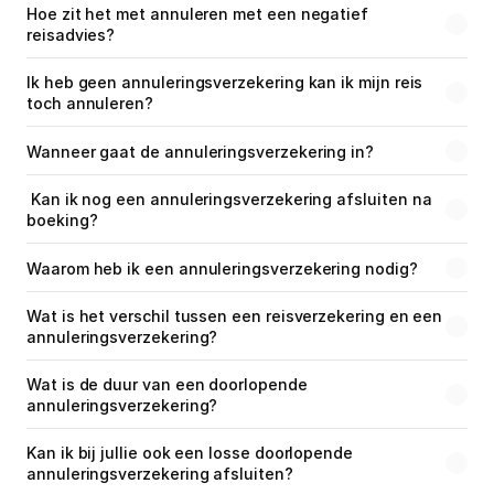
Hoe zit het met annuleren met een negatief 
Medische reisverzekering
reisadvies?
Bagage verzekering
Ik heb geen annuleringsverzekering kan ik mijn reis 
toch annuleren?
Gevaarlijke sporten
Wanneer gaat de annuleringsverzekering in?
Ongevallendekking
 Kan ik nog een annuleringsverzekering afsluiten na 
boeking?
Veelgestelde vragen
Waarom heb ik een annuleringsverzekering nodig?
Nieuws
Wat is het verschil tussen een reisverzekering en een 
annuleringsverzekering?
Klantenservice
Nu open tot 17:30
Wat is de duur van een doorlopende 
annuleringsverzekering?
Kan ik bij jullie ook een losse doorlopende 
annuleringsverzekering afsluiten?