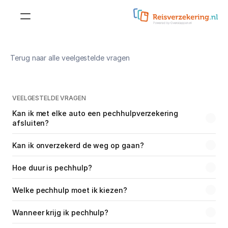
Reisverzekering
Terug naar alle veelgestelde vragen
Doorlopende 
reisverzekering
Reisverzekering voor 
jongeren
Kortlopende reisverzekering
VEELGESTELDE VRAGEN
Reisverzekering voor 
Kan ik met elke auto een pechhulpverzekering 
studenten
afsluiten?
Doorlopende 
annuleringsverzekering
Reisverzekering voor 
Kan ik onverzekerd de weg op gaan?
ouderen
Kortlopende 
annuleringsverzekering
Hoe duur is pechhulp?
Zakelijke reisverzekering
Annuleringsverzekering
Welke pechhulp moet ik kiezen?
Aanvullende dekkingen
Wanneer krijg ik pechhulp?
Wintersportdekking